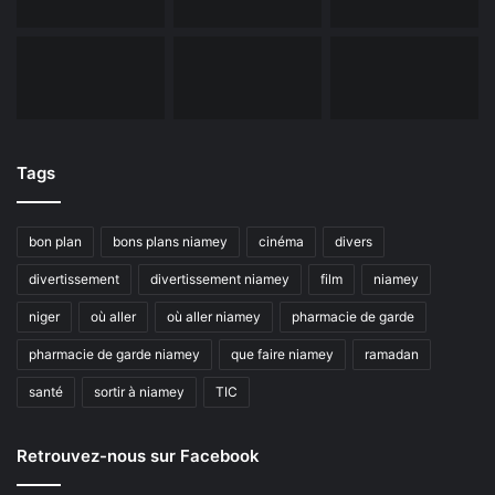
Tags
bon plan
bons plans niamey
cinéma
divers
divertissement
divertissement niamey
film
niamey
niger
où aller
où aller niamey
pharmacie de garde
pharmacie de garde niamey
que faire niamey
ramadan
santé
sortir à niamey
TIC
Retrouvez-nous sur Facebook