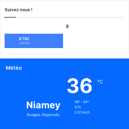
Suivez nous !
8
8 762
J\'aime
Météo
36
℃
Niamey
36º - 34º
37%
3.32 km/h
Nuages Dispersés