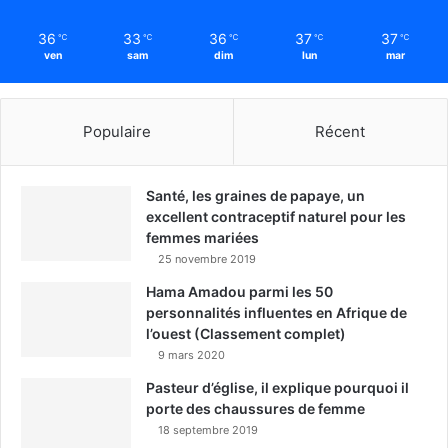
36
33
36
37
37
℃
℃
℃
℃
℃
ven
sam
dim
lun
mar
Populaire
Récent
Santé, les graines de papaye, un
excellent contraceptif naturel pour les
femmes mariées
25 novembre 2019
Hama Amadou parmi les 50
personnalités influentes en Afrique de
l’ouest (Classement complet)
9 mars 2020
Pasteur d’église, il explique pourquoi il
porte des chaussures de femme
18 septembre 2019