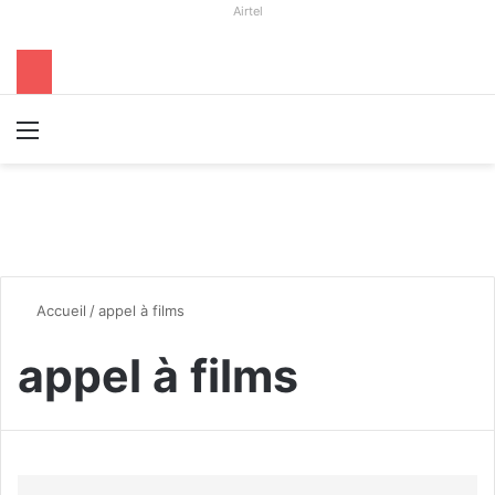
Airtel
Menu
R
Accueil
/
appel à films
appel à films