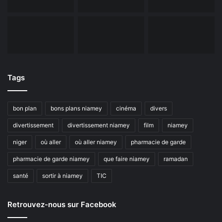
Tags
bon plan
bons plans niamey
cinéma
divers
divertissement
divertissement niamey
film
niamey
niger
où aller
où aller niamey
pharmacie de garde
pharmacie de garde niamey
que faire niamey
ramadan
santé
sortir à niamey
TIC
Retrouvez-nous sur Facebook