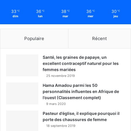
33
36
38
36
30
℃
℃
℃
℃
℃
dim
lun
mar
mer
jeu
Populaire
Récent
Santé, les graines de papaye, un
excellent contraceptif naturel pour les
femmes mariées
25 novembre 2019
Hama Amadou parmi les 50
personnalités influentes en Afrique de
l’ouest (Classement complet)
9 mars 2020
Pasteur d’église, il explique pourquoi il
porte des chaussures de femme
18 septembre 2019