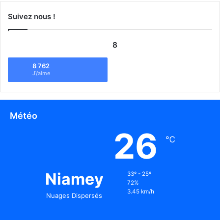
Suivez nous !
8
8 762
J\'aime
Météo
26
℃
Niamey
33º - 25º
72%
3.45 km/h
Nuages Dispersés