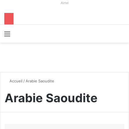
Airtel
Menu
R
Accueil
/
Arabie Saoudite
Arabie Saoudite