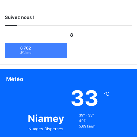
Suivez nous !
8
8 762
J\'aime
Météo
33
℃
Niamey
39º - 33º
49%
5.69 km/h
Nuages Dispersés