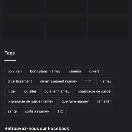
Tags
bon plan
bons plans niamey
cinéma
divers
divertissement
divertissement niamey
film
niamey
niger
où aller
où aller niamey
pharmacie de garde
pharmacie de garde niamey
que faire niamey
ramadan
santé
sortir à niamey
TIC
Retrouvez-nous sur Facebook