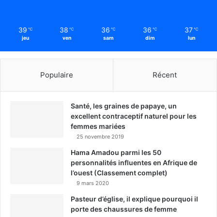
39
38
36
36
37
℃
℃
℃
℃
℃
jeu
ven
sam
dim
lun
Populaire
Récent
Santé, les graines de papaye, un
excellent contraceptif naturel pour les
femmes mariées
25 novembre 2019
Hama Amadou parmi les 50
personnalités influentes en Afrique de
l’ouest (Classement complet)
9 mars 2020
Pasteur d’église, il explique pourquoi il
porte des chaussures de femme