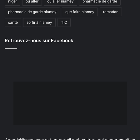
niger
où aller
où aller niamey
pharmacie de garde
pharmacie de garde niamey
que faire niamey
ramadan
santé
sortir à niamey
TIC
Retrouvez-nous sur Facebook
AgendaNiamey.com est un portail web culturel qui a pour ambition