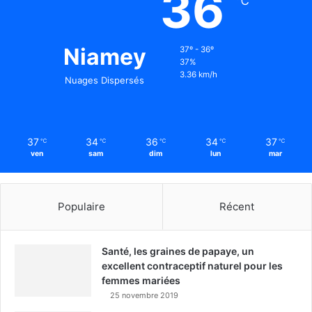
36
℃
Niamey
37º - 36º
37%
3.36 km/h
Nuages Dispersés
37
34
36
34
37
℃
℃
℃
℃
℃
ven
sam
dim
lun
mar
Populaire
Récent
Santé, les graines de papaye, un
excellent contraceptif naturel pour les
femmes mariées
25 novembre 2019