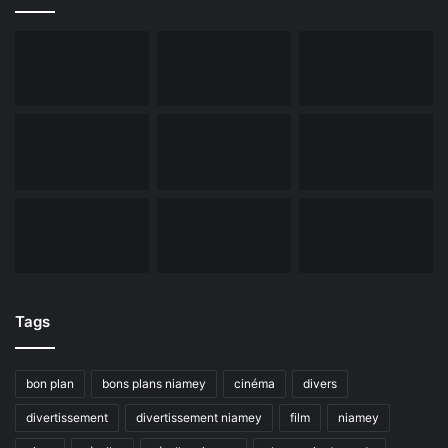
Tags
bon plan
bons plans niamey
cinéma
divers
divertissement
divertissement niamey
film
niamey