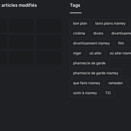
 articles modifiés
Tags
bon plan
bons plans niamey
cinéma
divers
divertissem
divertissement niamey
film
niger
où aller
où aller nia
pharmacie de garde
pharmacie de garde niamey
que faire niamey
ramadan
sortir à niamey
TIC