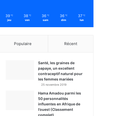
39
38
36
36
37
℃
℃
℃
℃
℃
jeu
ven
sam
dim
lun
Populaire
Récent
Santé, les graines de
papaye, un excellent
contraceptif naturel pour
les femmes mariées
25 novembre 2019
Hama Amadou parmi les
50 personnalités
influentes en Afrique de
l’ouest (Classement
complet)