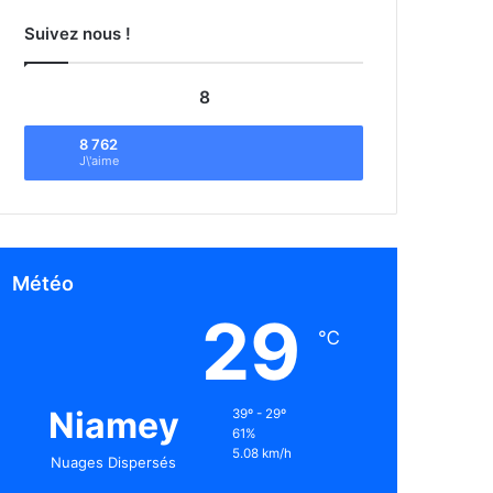
Suivez nous !
8
8 762
J\'aime
Météo
29
℃
Niamey
39º - 29º
61%
5.08 km/h
Nuages Dispersés