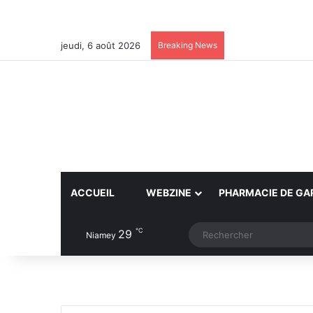
jeudi, 6 août 2026
Breaking News
ACCUEIL
WEBZINE
PHARMACIE DE GA
℃
29
Article Aléatoire
Switch skin
Niamey