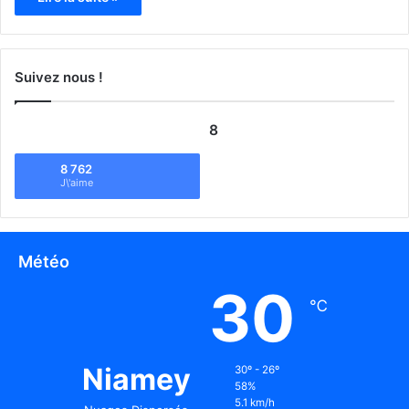
Suivez nous !
8
8 762
J\'aime
Météo
30
℃
Niamey
30º - 26º
58%
5.1 km/h