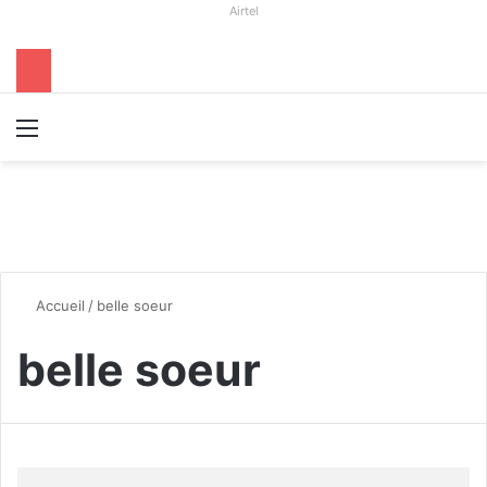
Airtel
Menu
R
Accueil
/
belle soeur
belle soeur