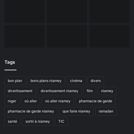
Tags
bon plan
bons plans niamey
cinéma
divers
divertissement
divertissement niamey
film
niamey
niger
où aller
où aller niamey
pharmacie de garde
pharmacie de garde niamey
que faire niamey
ramadan
santé
sortir à niamey
TIC