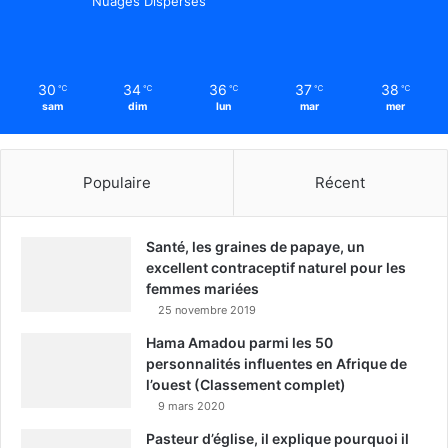
Nuages Dispersés
30
34
36
37
38
℃
℃
℃
℃
℃
sam
dim
lun
mar
mer
Populaire
Récent
Santé, les graines de papaye, un
excellent contraceptif naturel pour les
femmes mariées
25 novembre 2019
Hama Amadou parmi les 50
personnalités influentes en Afrique de
l’ouest (Classement complet)
9 mars 2020
Pasteur d’église, il explique pourquoi il