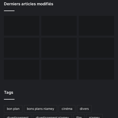
Derniers articles modifiés
Tags
bon plan
bons plans niamey
cinéma
divers
divertissement
divertissement niamey
film
niamey