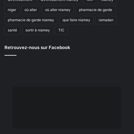
niger
où aller
où aller niamey
pharmacie de garde
pharmacie de garde niamey
que faire niamey
ramadan
santé
sortir à niamey
TIC
Retrouvez-nous sur Facebook