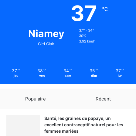
37
℃
Niamey
37º - 34º
30%
3.92 km/h
Ciel Clair
37
38
34
35
37
℃
℃
℃
℃
℃
jeu
ven
sam
dim
lun
Populaire
Récent
Santé, les graines de papaye, un
excellent contraceptif naturel pour les
femmes mariées