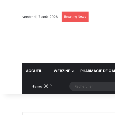
vendredi, 7 août 2026
Breaking News
ACCUEIL
WEBZINE
PHARMACIE DE GA
℃
36
Article Aléatoire
Switch skin
Niamey