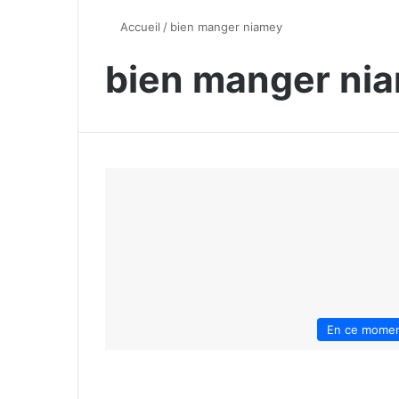
Accueil
/
bien manger niamey
bien manger ni
En ce mome