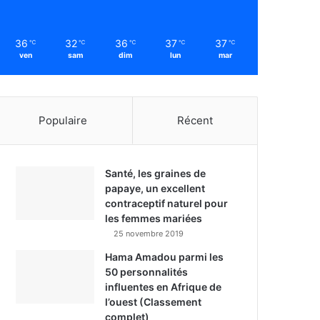
36
32
36
37
37
℃
℃
℃
℃
℃
ven
sam
dim
lun
mar
Populaire
Récent
Santé, les graines de
papaye, un excellent
contraceptif naturel pour
les femmes mariées
25 novembre 2019
Hama Amadou parmi les
50 personnalités
influentes en Afrique de
l’ouest (Classement
complet)