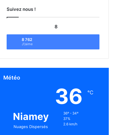
Suivez nous !
8
8 762
J\'aime
Météo
36
℃
Niamey
36º - 34º
37%
2.6 km/h
Nuages Dispersés