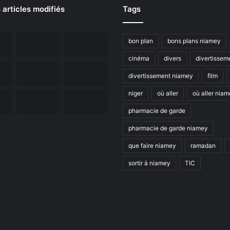
 articles modifiés
Tags
bon plan
bons plans niamey
cinéma
divers
divertissem
divertissement niamey
film
niger
où aller
où aller nia
pharmacie de garde
pharmacie de garde niamey
que faire niamey
ramadan
sortir à niamey
TIC