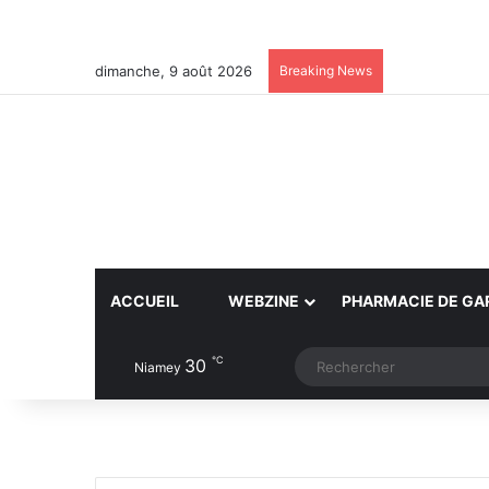
dimanche, 9 août 2026
Breaking News
ACCUEIL
WEBZINE
PHARMACIE DE GA
℃
30
Article Aléatoire
Switch skin
Niamey