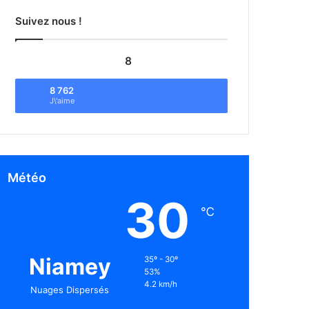
Suivez nous !
8
8 762
J\'aime
Météo
30
℃
Niamey
35º - 30º
53%
4.2 km/h
Nuages Dispersés