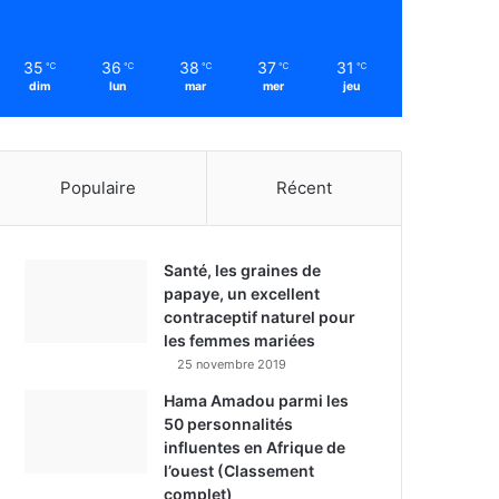
35
36
38
37
31
℃
℃
℃
℃
℃
dim
lun
mar
mer
jeu
Populaire
Récent
Santé, les graines de
papaye, un excellent
contraceptif naturel pour
les femmes mariées
25 novembre 2019
Hama Amadou parmi les
50 personnalités
influentes en Afrique de
l’ouest (Classement
complet)