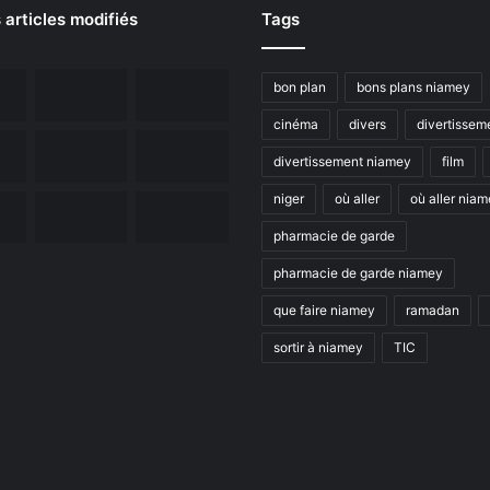
 articles modifiés
Tags
bon plan
bons plans niamey
cinéma
divers
divertissem
divertissement niamey
film
niger
où aller
où aller nia
pharmacie de garde
pharmacie de garde niamey
que faire niamey
ramadan
sortir à niamey
TIC