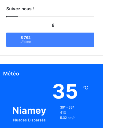
Suivez nous !
8
8 762
J\'aime
Météo
35
℃
Niamey
39º - 33º
41%
5.02 km/h
Nuages Dispersés