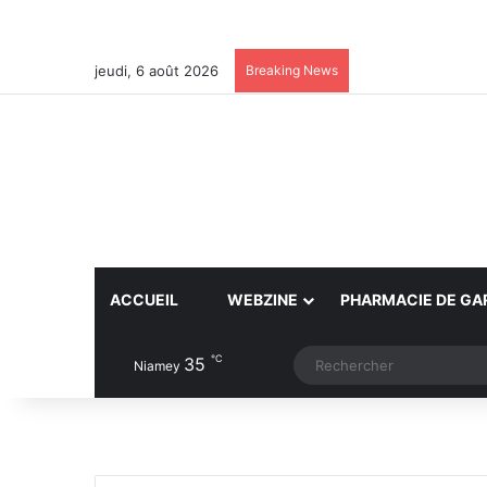
jeudi, 6 août 2026
Breaking News
ACCUEIL
WEBZINE
PHARMACIE DE GA
℃
35
Article Aléatoire
Switch skin
Niamey