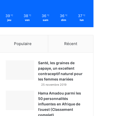
39
38
36
36
37
℃
℃
℃
℃
℃
jeu
ven
sam
dim
lun
Populaire
Récent
Santé, les graines de
papaye, un excellent
contraceptif naturel pour
les femmes mariées
25 novembre 2019
Hama Amadou parmi les
50 personnalités
influentes en Afrique de
l’ouest (Classement
complet)