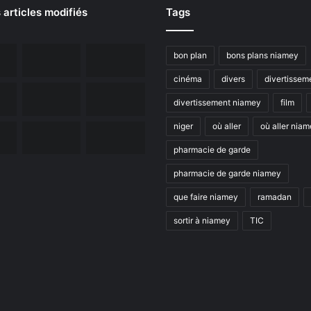
 articles modifiés
Tags
bon plan
bons plans niamey
cinéma
divers
divertissem
divertissement niamey
film
niger
où aller
où aller nia
pharmacie de garde
pharmacie de garde niamey
que faire niamey
ramadan
sortir à niamey
TIC