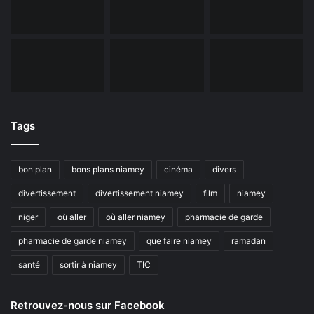
Tags
bon plan
bons plans niamey
cinéma
divers
divertissement
divertissement niamey
film
niamey
niger
où aller
où aller niamey
pharmacie de garde
pharmacie de garde niamey
que faire niamey
ramadan
santé
sortir à niamey
TIC
Retrouvez-nous sur Facebook