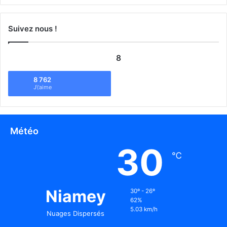
Suivez nous !
8
8 762
J\'aime
Météo
30
℃
Niamey
30º - 26º
62%
5.03 km/h
Nuages Dispersés