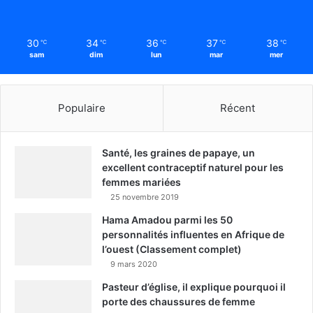
30
34
36
37
38
℃
℃
℃
℃
℃
sam
dim
lun
mar
mer
Populaire
Récent
Santé, les graines de papaye, un
excellent contraceptif naturel pour les
femmes mariées
25 novembre 2019
Hama Amadou parmi les 50
personnalités influentes en Afrique de
l’ouest (Classement complet)
9 mars 2020
Pasteur d’église, il explique pourquoi il
porte des chaussures de femme