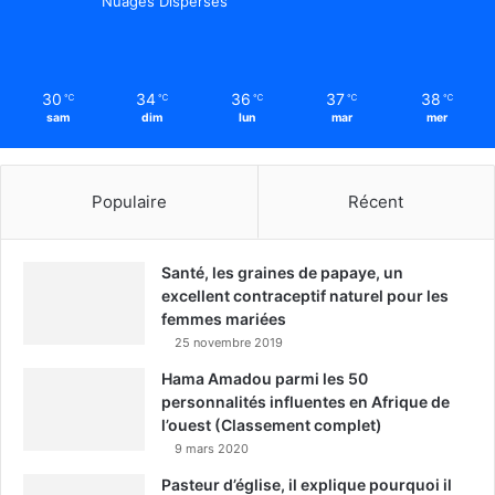
Nuages Dispersés
30
34
36
37
38
℃
℃
℃
℃
℃
sam
dim
lun
mar
mer
Populaire
Récent
Santé, les graines de papaye, un
excellent contraceptif naturel pour les
femmes mariées
25 novembre 2019
Hama Amadou parmi les 50
personnalités influentes en Afrique de
l’ouest (Classement complet)
9 mars 2020
Pasteur d’église, il explique pourquoi il