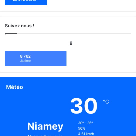
Suivez nous !
8
8 762
J\'aime
Météo
30
℃
Niamey
30º - 26º
56%
4.61 km/h