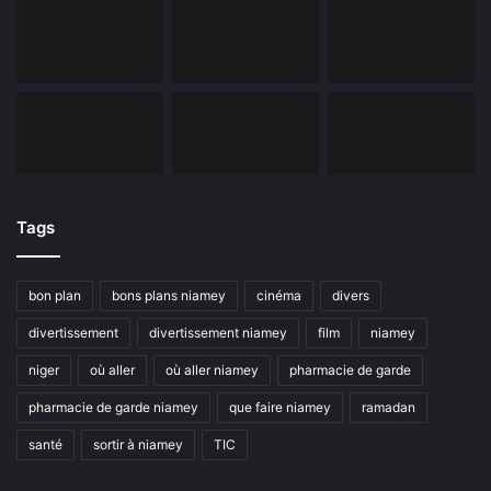
Tags
bon plan
bons plans niamey
cinéma
divers
divertissement
divertissement niamey
film
niamey
niger
où aller
où aller niamey
pharmacie de garde
pharmacie de garde niamey
que faire niamey
ramadan
santé
sortir à niamey
TIC