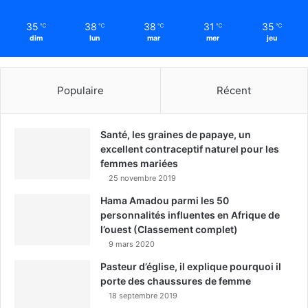
35
38
38
31
35
℃
℃
℃
℃
℃
dim
lun
mar
mer
jeu
Populaire
Récent
Santé, les graines de papaye, un
excellent contraceptif naturel pour les
femmes mariées
25 novembre 2019
Hama Amadou parmi les 50
personnalités influentes en Afrique de
l’ouest (Classement complet)
9 mars 2020
Pasteur d’église, il explique pourquoi il
porte des chaussures de femme
18 septembre 2019