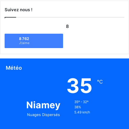
Suivez nous !
8
8 762
J\'aime
Météo
35
℃
Niamey
35º - 32º
38%
5.49 km/h
Nuages Dispersés