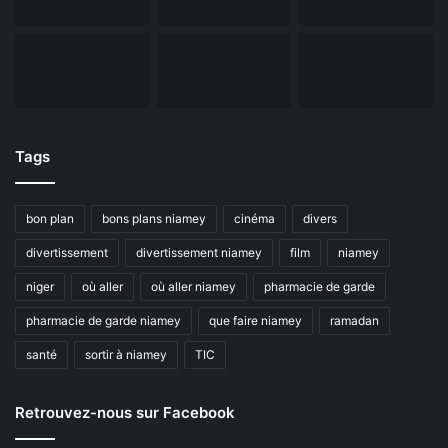
Tags
bon plan
bons plans niamey
cinéma
divers
divertissement
divertissement niamey
film
niamey
niger
où aller
où aller niamey
pharmacie de garde
pharmacie de garde niamey
que faire niamey
ramadan
santé
sortir à niamey
TIC
Retrouvez-nous sur Facebook