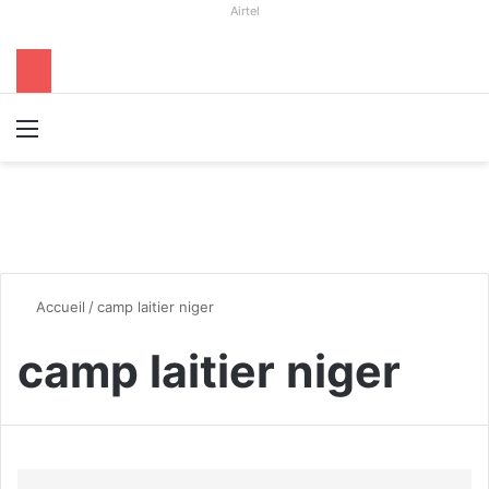
Airtel
Menu
R
Accueil
/
camp laitier niger
camp laitier niger