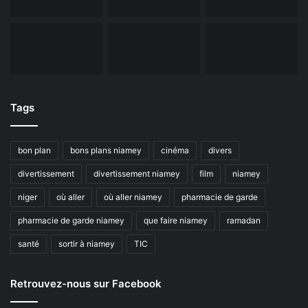
Tags
bon plan
bons plans niamey
cinéma
divers
divertissement
divertissement niamey
film
niamey
niger
où aller
où aller niamey
pharmacie de garde
pharmacie de garde niamey
que faire niamey
ramadan
santé
sortir à niamey
TIC
Retrouvez-nous sur Facebook