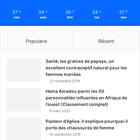
37
34
36
34
37
℃
℃
℃
℃
℃
ven
sam
dim
lun
mar
Populaire
Récent
Santé, les graines de papaye, un
excellent contraceptif naturel pour les
femmes mariées
25 novembre 2019
Hama Amadou parmi les 50
personnalités influentes en Afrique de
l’ouest (Classement complet)
9 mars 2020
Pasteur d’église, il explique pourquoi il
porte des chaussures de femme
18 septembre 2019