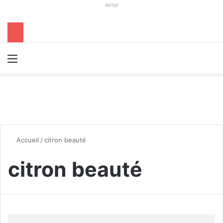
Airtel
Menu
R
Accueil
/
citron beauté
citron beauté