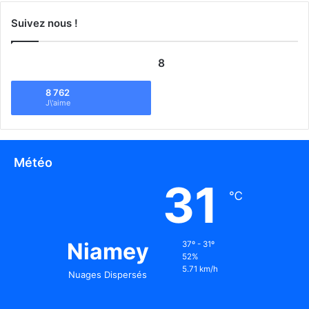
Suivez nous !
8
8 762
J\'aime
Météo
31
℃
Niamey
37º - 31º
52%
5.71 km/h
Nuages Dispersés