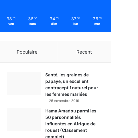
38
36
34
37
36
℃
℃
℃
℃
℃
ven
sam
dim
lun
mar
Populaire
Récent
Santé, les graines de
papaye, un excellent
contraceptif naturel pour
les femmes mariées
25 novembre 2019
Hama Amadou parmi les
50 personnalités
influentes en Afrique de
l’ouest (Classement
complet)