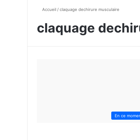
Accueil
/
claquage dechirure musculaire
claquage dechir
En ce mome