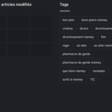
 articles modifiés
Tags
bon plan
bons plans niamey
cinéma
divers
divertissem
divertissement niamey
film
niger
où aller
où aller nia
pharmacie de garde
pharmacie de garde niamey
que faire niamey
ramadan
sortir à niamey
TIC