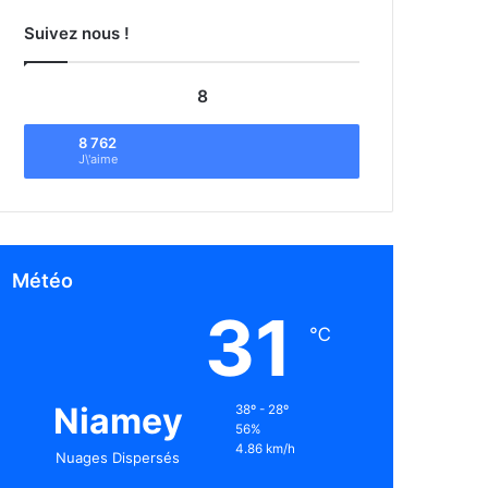
Suivez nous !
8
8 762
J\'aime
Météo
31
℃
Niamey
38º - 28º
56%
4.86 km/h
Nuages Dispersés