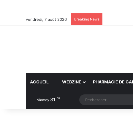
vendredi, 7 août 2026
Breaking News
ACCUEIL
WEBZINE
PHARMACIE DE GA
℃
31
Article Aléatoire
Switch skin
Niamey