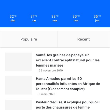
32
37
38
36
35
℃
℃
℃
℃
℃
dim
lun
mar
mer
jeu
Populaire
Récent
Santé, les graines de papaye, un
excellent contraceptif naturel pour les
femmes mariées
25 novembre 2019
Hama Amadou parmi les 50
personnalités influentes en Afrique de
l’ouest (Classement complet)
9 mars 2020
Pasteur d’église, il explique pourquoi il
porte des chaussures de femme