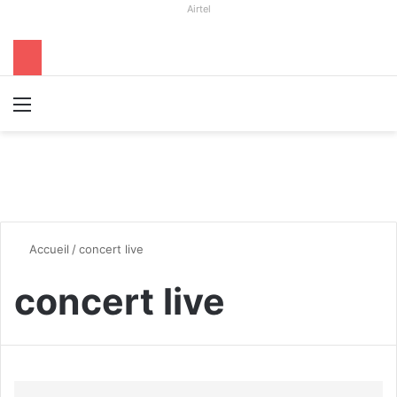
Airtel
Menu
R
Accueil
/
concert live
concert live