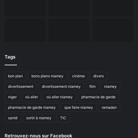
Tags
bon plan
bons plans niamey
cinéma
divers
divertissement
divertissement niamey
film
niamey
niger
où aller
où aller niamey
pharmacie de garde
pharmacie de garde niamey
que faire niamey
ramadan
santé
sortir à niamey
TIC
Retrouvez-nous sur Facebook