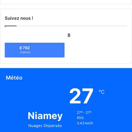
Suivez nous !
8
8 762
J\'aime
Météo
27
℃
Niamey
27º - 27º
65%
3.43 km/h
Nuages Dispersés