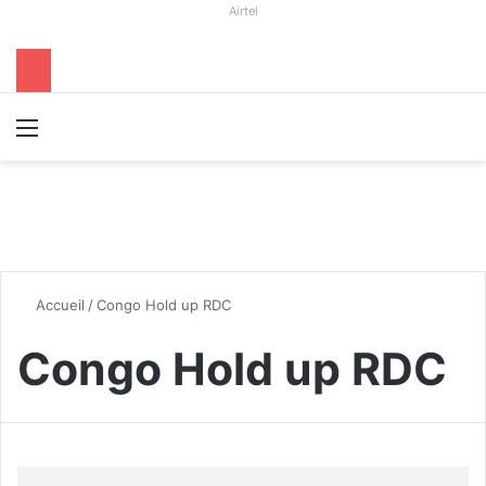
Airtel
Menu
R
Accueil
/
Congo Hold up RDC
Congo Hold up RDC