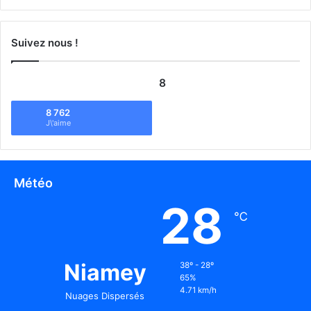
Suivez nous !
8
8 762
J\'aime
Météo
28
℃
Niamey
38º - 28º
65%
4.71 km/h
Nuages Dispersés