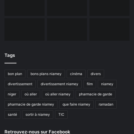
Tags
bon plan
bons plans niamey
cinéma
divers
divertissement
divertissement niamey
film
niamey
niger
où aller
où aller niamey
pharmacie de garde
pharmacie de garde niamey
que faire niamey
ramadan
santé
sortir à niamey
TIC
Retrouvez-nous sur Facebook