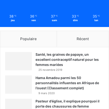
38
36
37
33
35
℃
℃
℃
℃
℃
jeu
ven
sam
dim
lun
Populaire
Récent
Santé, les graines de papaye, un
excellent contraceptif naturel pour les
femmes mariées
25 novembre 2019
Hama Amadou parmi les 50
personnalités influentes en Afrique de
l’ouest (Classement complet)
9 mars 2020
Pasteur d’église, il explique pourquoi il
porte des chaussures de femme