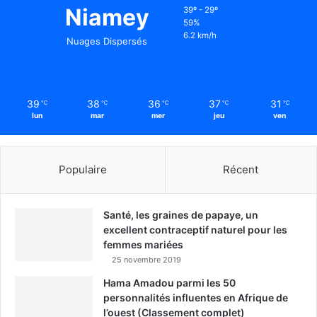
Niamey
39º - 29º
59%
6.2 km/h
Nuages Dispersés
39
38
36
37
31
℃
℃
℃
℃
℃
lun
mar
mer
jeu
ven
Populaire
Récent
Santé, les graines de papaye, un
excellent contraceptif naturel pour les
femmes mariées
25 novembre 2019
Hama Amadou parmi les 50
personnalités influentes en Afrique de
l’ouest (Classement complet)