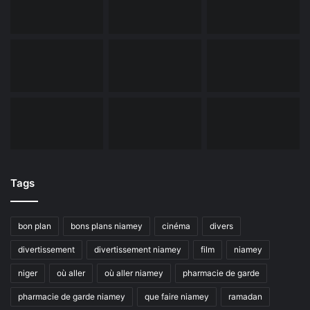
Tags
bon plan
bons plans niamey
cinéma
divers
divertissement
divertissement niamey
film
niamey
niger
où aller
où aller niamey
pharmacie de garde
pharmacie de garde niamey
que faire niamey
ramadan