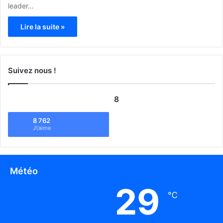
leader…
Lire la suite »
Suivez nous !
8
8 762
J\'aime
Météo
29
℃