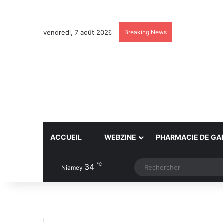
vendredi, 7 août 2026
Breaking News
ACCUEIL
WEBZINE
PHARMACIE DE GA
℃
34
Article Aléatoire
Switch skin
Niamey