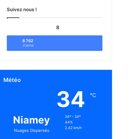
Suivez nous !
8
8 762
J\'aime
Météo
34
℃
Niamey
34º - 34º
44%
2.42 km/h
Nuages Dispersés