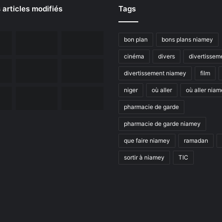
 articles modifiés
Tags
bon plan
bons plans niamey
cinéma
divers
divertissem
divertissement niamey
film
niger
où aller
où aller nia
pharmacie de garde
pharmacie de garde niamey
que faire niamey
ramadan
sortir à niamey
TIC