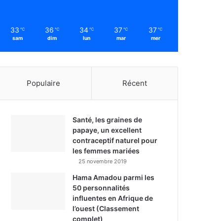
33
36
34
37
37
℃
℃
℃
℃
℃
sam
dim
lun
mar
mer
Populaire
Récent
Santé, les graines de
papaye, un excellent
contraceptif naturel pour
les femmes mariées
25 novembre 2019
Hama Amadou parmi les
50 personnalités
influentes en Afrique de
l’ouest (Classement
complet)