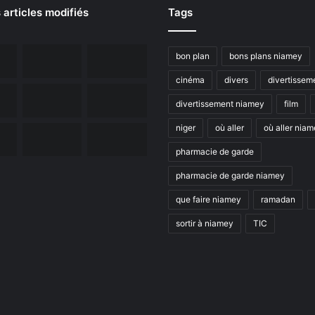
 articles modifiés
Tags
bon plan
bons plans niamey
cinéma
divers
divertissem
divertissement niamey
film
niger
où aller
où aller nia
pharmacie de garde
pharmacie de garde niamey
que faire niamey
ramadan
sortir à niamey
TIC