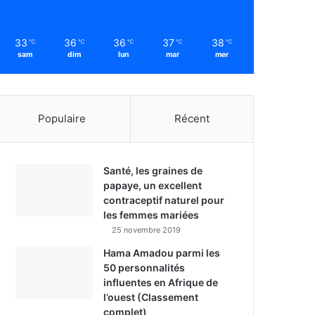
33
36
36
37
38
℃
℃
℃
℃
℃
sam
dim
lun
mar
mer
Populaire
Récent
Santé, les graines de
papaye, un excellent
contraceptif naturel pour
les femmes mariées
25 novembre 2019
Hama Amadou parmi les
50 personnalités
influentes en Afrique de
l’ouest (Classement
complet)