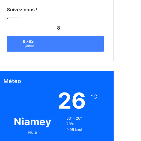
Suivez nous !
8
8 762
J\'aime
Météo
26
℃
Niamey
33º - 26º
78%
9.06 km/h
Pluie