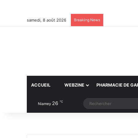
samedi, 8 août 2026
Breaking News
ACCUEIL
WEBZINE
PHARMACIE DE GA
℃
26
Article Aléatoire
Switch skin
Niamey