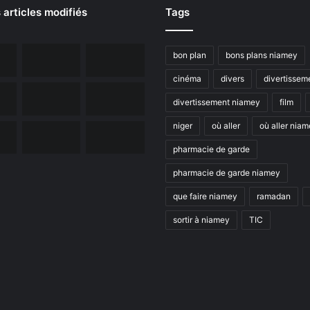
 articles modifiés
Tags
bon plan
bons plans niamey
cinéma
divers
divertissem
divertissement niamey
film
niger
où aller
où aller nia
pharmacie de garde
pharmacie de garde niamey
que faire niamey
ramadan
sortir à niamey
TIC