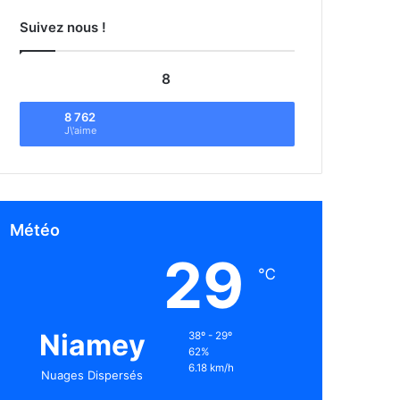
Suivez nous !
8
8 762
J\'aime
Météo
29
℃
Niamey
38º - 29º
62%
6.18 km/h
Nuages Dispersés