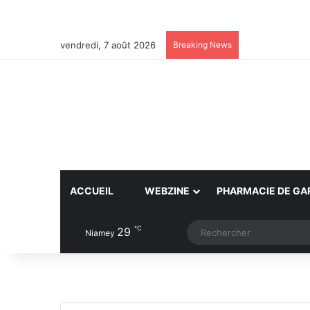
vendredi, 7 août 2026
Breaking News
ACCUEIL
WEBZINE
PHARMACIE DE GA
℃
29
Article Aléatoire
Switch skin
Niamey