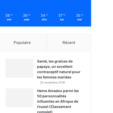
38
36
34
37
36
℃
℃
℃
℃
℃
ven
sam
dim
lun
mar
Populaire
Récent
Santé, les graines de
papaye, un excellent
contraceptif naturel pour
les femmes mariées
25 novembre 2019
Hama Amadou parmi les
50 personnalités
influentes en Afrique de
l’ouest (Classement
complet)