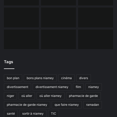
Tags
bon plan
bons plans niamey
cinéma
divers
divertissement
divertissement niamey
film
niamey
niger
où aller
où aller niamey
pharmacie de garde
pharmacie de garde niamey
que faire niamey
ramadan
santé
sortir à niamey
TIC