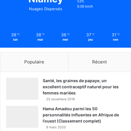
53%
6.06 km/h
Nuages Dispersés
39
38
36
37
31
℃
℃
℃
℃
℃
lun
mar
mer
jeu
ven
Populaire
Récent
Santé, les graines de papaye, un
excellent contraceptif naturel pour les
femmes mariées
25 novembre 2019
Hama Amadou parmi les 50
personnalités influentes en Afrique de
l’ouest (Classement complet)
9 mars 2020