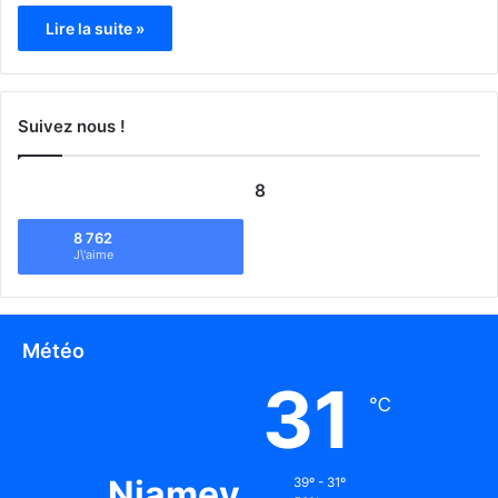
Lire la suite »
Suivez nous !
8
8 762
J\'aime
Météo
31
℃
Niamey
39º - 31º