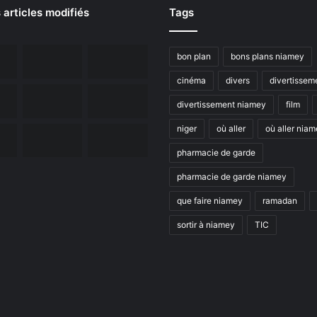
 articles modifiés
Tags
bon plan
bons plans niamey
cinéma
divers
divertissem
divertissement niamey
film
niger
où aller
où aller nia
pharmacie de garde
pharmacie de garde niamey
que faire niamey
ramadan
sortir à niamey
TIC