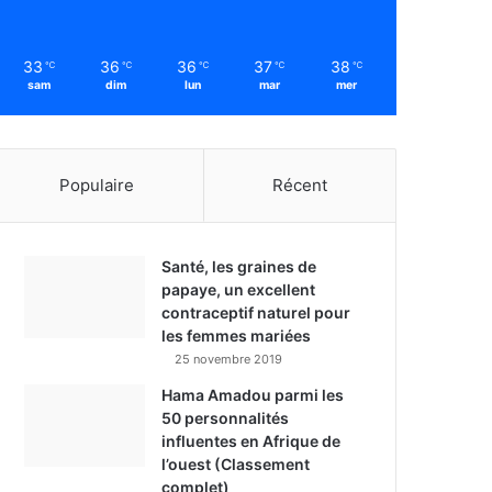
33
36
36
37
38
℃
℃
℃
℃
℃
sam
dim
lun
mar
mer
Populaire
Récent
Santé, les graines de
papaye, un excellent
contraceptif naturel pour
les femmes mariées
25 novembre 2019
Hama Amadou parmi les
50 personnalités
influentes en Afrique de
l’ouest (Classement
complet)