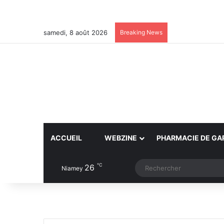
samedi, 8 août 2026
Breaking News
ACCUEIL
WEBZINE
PHARMACIE DE GA
℃
26
Article Aléatoire
Switch skin
Niamey