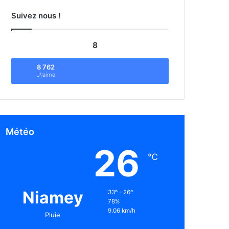
Suivez nous !
8
8 762
J\'aime
Météo
26
℃
Niamey
33º - 26º
78%
9.06 km/h
Pluie