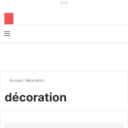
Airtel
Menu
R
Accueil
/
décoration
décoration