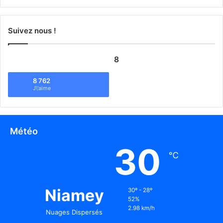
Suivez nous !
8
8 762
J\'aime
Météo
30
℃
Niamey
30º - 28º
52%
2.98 km/h
Nuages Dispersés