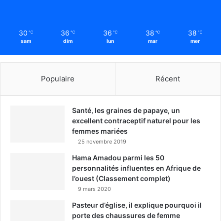
30
36
36
38
38
℃
℃
℃
℃
℃
sam
dim
lun
mar
mer
Populaire
Récent
Santé, les graines de papaye, un
excellent contraceptif naturel pour les
femmes mariées
25 novembre 2019
Hama Amadou parmi les 50
personnalités influentes en Afrique de
l’ouest (Classement complet)
9 mars 2020
Pasteur d’église, il explique pourquoi il
porte des chaussures de femme