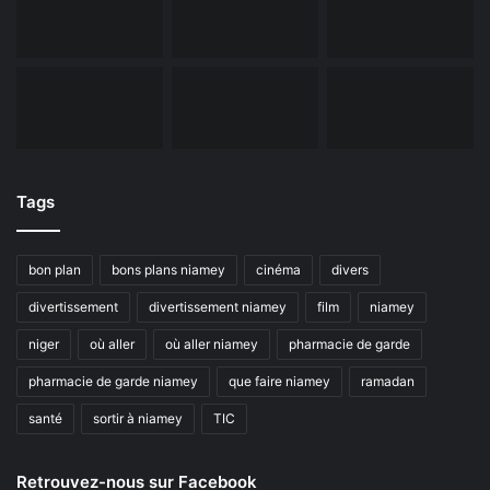
Tags
bon plan
bons plans niamey
cinéma
divers
divertissement
divertissement niamey
film
niamey
niger
où aller
où aller niamey
pharmacie de garde
pharmacie de garde niamey
que faire niamey
ramadan
santé
sortir à niamey
TIC
Retrouvez-nous sur Facebook