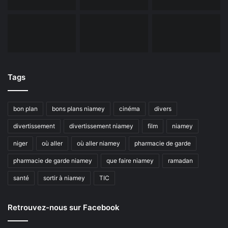
Tags
bon plan
bons plans niamey
cinéma
divers
divertissement
divertissement niamey
film
niamey
niger
où aller
où aller niamey
pharmacie de garde
pharmacie de garde niamey
que faire niamey
ramadan
santé
sortir à niamey
TIC
Retrouvez-nous sur Facebook