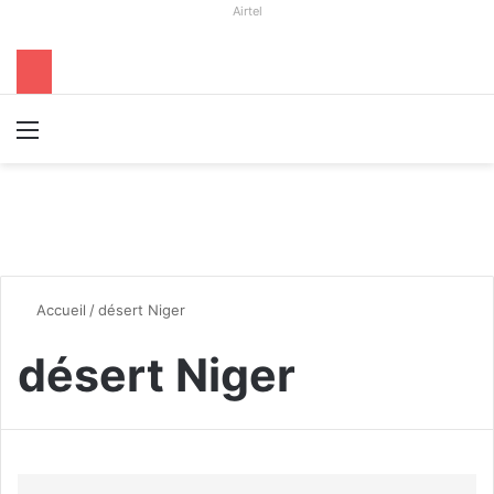
Airtel
Menu
R
Accueil
/
désert Niger
désert Niger