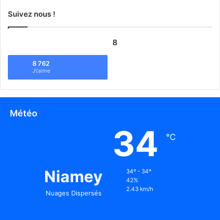
Suivez nous !
8
8 762
J\'aime
Météo
34
℃
Niamey
34º - 34º
42%
2.43 km/h
Nuages Dispersés