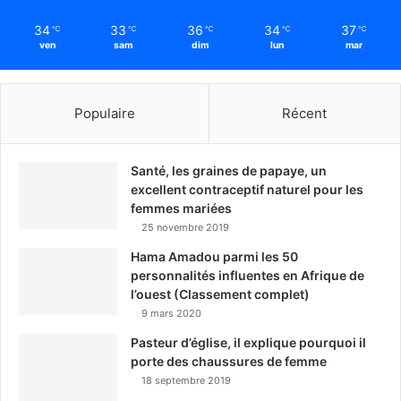
34
33
36
34
37
℃
℃
℃
℃
℃
ven
sam
dim
lun
mar
Populaire
Récent
Santé, les graines de papaye, un
excellent contraceptif naturel pour les
femmes mariées
25 novembre 2019
Hama Amadou parmi les 50
personnalités influentes en Afrique de
l’ouest (Classement complet)
9 mars 2020
Pasteur d’église, il explique pourquoi il
porte des chaussures de femme
18 septembre 2019