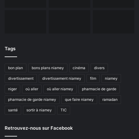
Tags
bon plan
bons plans niamey
cinéma
divers
divertissement
divertissement niamey
film
niamey
niger
où aller
où aller niamey
pharmacie de garde
pharmacie de garde niamey
que faire niamey
ramadan
santé
sortir à niamey
TIC
Retrouvez-nous sur Facebook