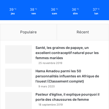
39
38
36
36
37
℃
℃
℃
℃
℃
jeu
ven
sam
dim
lun
Populaire
Récent
Santé, les graines de papaye, un
excellent contraceptif naturel pour les
femmes mariées
25 novembre 2019
Hama Amadou parmi les 50
personnalités influentes en Afrique de
l’ouest (Classement complet)
9 mars 2020
Pasteur d’église, il explique pourquoi il
porte des chaussures de femme
18 septembre 2019