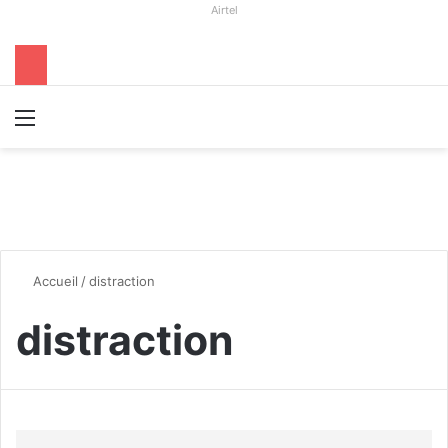
Airtel
Menu
R
Accueil
/
distraction
distraction