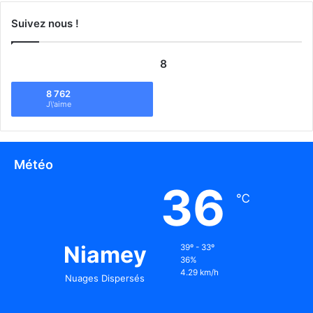
Suivez nous !
8
8 762
J\'aime
Météo
36
℃
Niamey
39º - 33º
36%
4.29 km/h
Nuages Dispersés