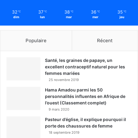
32
37
38
36
35
℃
℃
℃
℃
℃
dim
lun
mar
mer
jeu
Populaire
Récent
Santé, les graines de papaye, un
excellent contraceptif naturel pour les
femmes mariées
25 novembre 2019
Hama Amadou parmi les 50
personnalités influentes en Afrique de
l’ouest (Classement complet)
9 mars 2020
Pasteur d’église, il explique pourquoi il
porte des chaussures de femme
18 septembre 2019