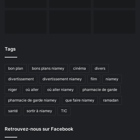
Tags
bon plan
bons plans niamey
cinéma
divers
divertissement
divertissement niamey
film
niamey
niger
où aller
où aller niamey
pharmacie de garde
pharmacie de garde niamey
que faire niamey
ramadan
santé
sortir à niamey
TIC
Retrouvez-nous sur Facebook