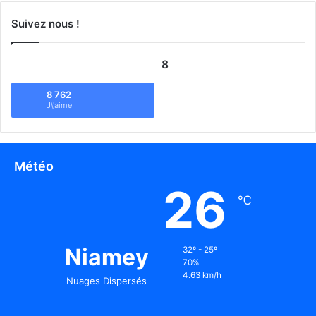
Suivez nous !
8
8 762
J\'aime
Météo
26
℃
Niamey
32º - 25º
70%
4.63 km/h
Nuages Dispersés