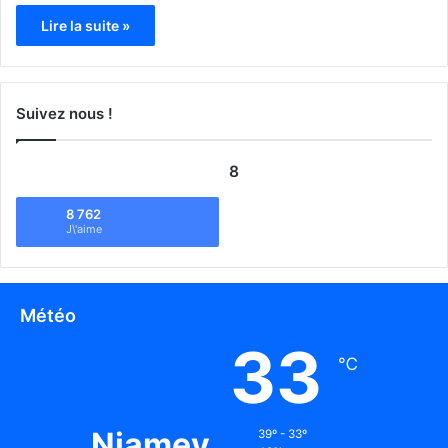
Lire la suite »
Suivez nous !
8
8 762
J\'aime
Météo
33
℃
Niamey
39º - 33º