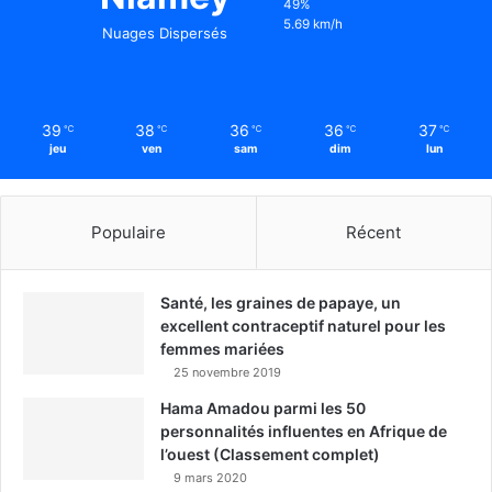
49%
5.69 km/h
Nuages Dispersés
39
38
36
36
37
℃
℃
℃
℃
℃
jeu
ven
sam
dim
lun
Populaire
Récent
Santé, les graines de papaye, un
excellent contraceptif naturel pour les
femmes mariées
25 novembre 2019
Hama Amadou parmi les 50
personnalités influentes en Afrique de
l’ouest (Classement complet)
9 mars 2020