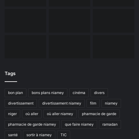
Tags
bon plan
bons plans niamey
cinéma
divers
divertissement
divertissement niamey
film
niamey
niger
où aller
où aller niamey
pharmacie de garde
pharmacie de garde niamey
que faire niamey
ramadan
santé
sortir à niamey
TIC