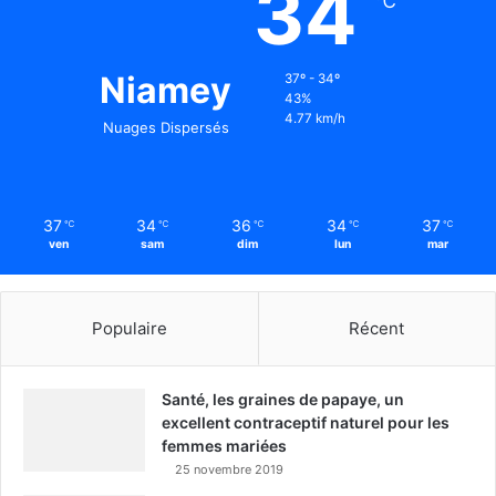
34
℃
Niamey
37º - 34º
43%
4.77 km/h
Nuages Dispersés
37
34
36
34
37
℃
℃
℃
℃
℃
ven
sam
dim
lun
mar
Populaire
Récent
Santé, les graines de papaye, un
excellent contraceptif naturel pour les
femmes mariées
25 novembre 2019