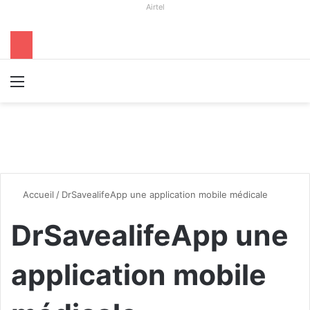
Airtel
Menu
R
Accueil
/
DrSavealifeApp une application mobile médicale
DrSavealifeApp une
application mobile