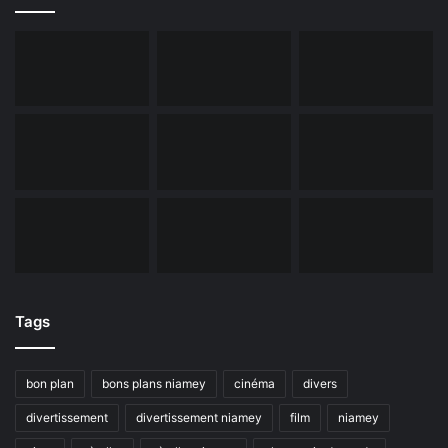
Tags
bon plan
bons plans niamey
cinéma
divers
divertissement
divertissement niamey
film
niamey