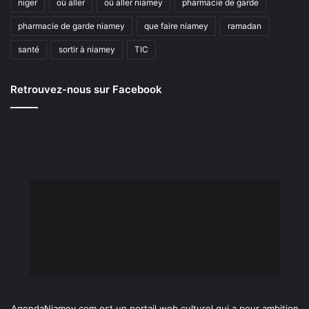
niger
où aller
où aller niamey
pharmacie de garde
pharmacie de garde niamey
que faire niamey
ramadan
santé
sortir à niamey
TIC
Retrouvez-nous sur Facebook
AgendaNiamey.com est un portail web culturel qui a pour ambition