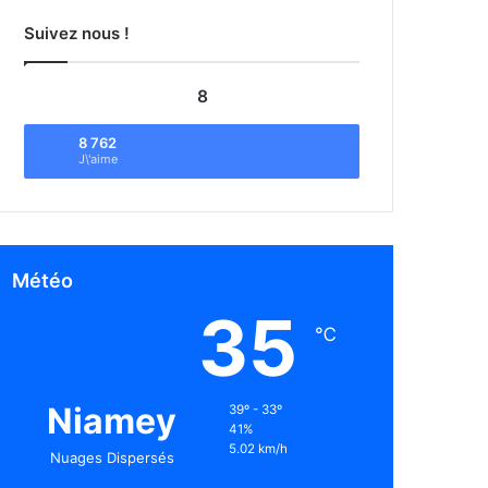
Suivez nous !
8
8 762
J\'aime
Météo
35
℃
Niamey
39º - 33º
41%
5.02 km/h
Nuages Dispersés