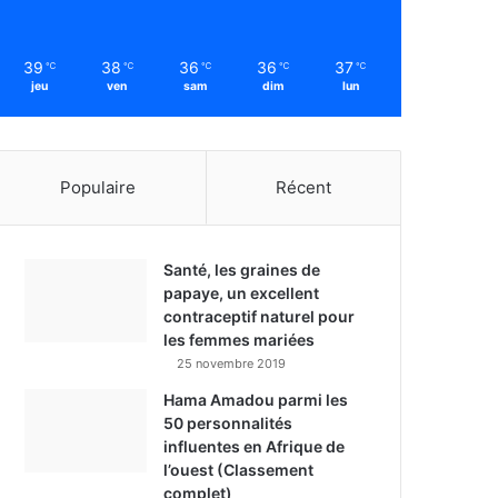
39
38
36
36
37
℃
℃
℃
℃
℃
jeu
ven
sam
dim
lun
Populaire
Récent
Santé, les graines de
papaye, un excellent
contraceptif naturel pour
les femmes mariées
25 novembre 2019
Hama Amadou parmi les
50 personnalités
influentes en Afrique de
l’ouest (Classement
complet)