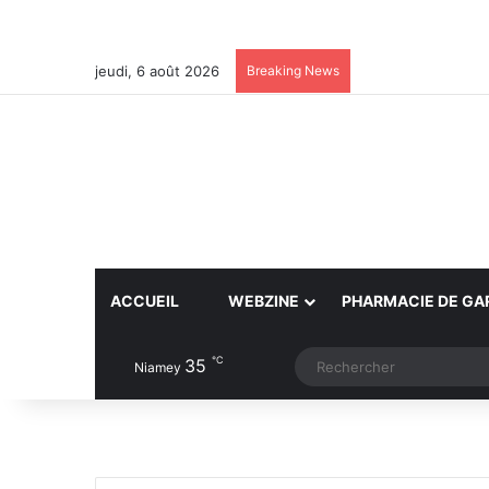
jeudi, 6 août 2026
Breaking News
ACCUEIL
WEBZINE
PHARMACIE DE GA
℃
35
Article Aléatoire
Switch skin
Niamey