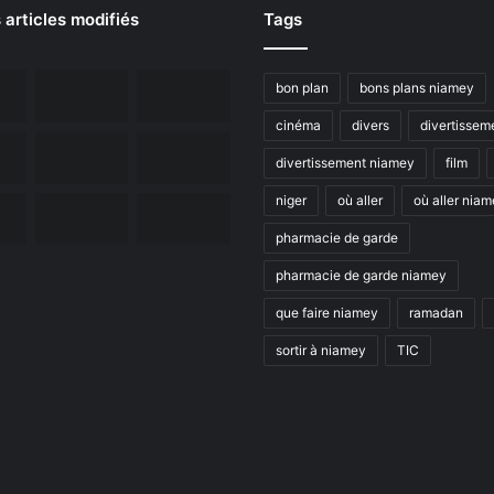
 articles modifiés
Tags
bon plan
bons plans niamey
cinéma
divers
divertissem
divertissement niamey
film
niger
où aller
où aller nia
pharmacie de garde
pharmacie de garde niamey
que faire niamey
ramadan
sortir à niamey
TIC