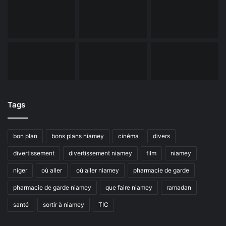
Tags
bon plan
bons plans niamey
cinéma
divers
divertissement
divertissement niamey
film
niamey
niger
où aller
où aller niamey
pharmacie de garde
pharmacie de garde niamey
que faire niamey
ramadan
santé
sortir à niamey
TIC