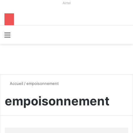
Airtel
Menu
R
Accueil
/
empoisonnement
empoisonnement