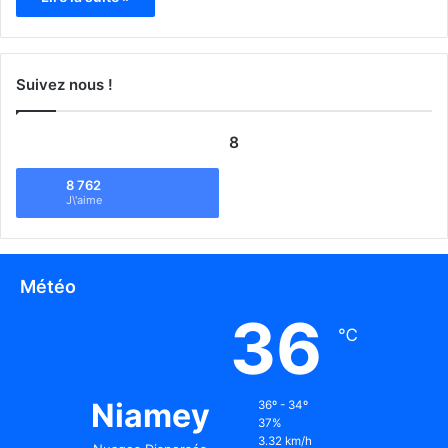
Suivez nous !
8
8 762
J\'aime
Météo
36
℃
Niamey
36º - 34º
37%
3.32 km/h