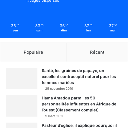
Nuages Dispersés
36
33
36
37
37
℃
℃
℃
℃
℃
ven
sam
dim
lun
mar
Populaire
Récent
Santé, les graines de papaye, un
excellent contraceptif naturel pour les
femmes mariées
25 novembre 2019
Hama Amadou parmi les 50
personnalités influentes en Afrique de
l’ouest (Classement complet)
9 mars 2020
Pasteur d’église, il explique pourquoi il