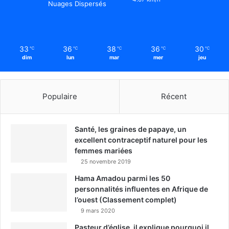
Nuages Dispersés
33
36
38
36
30
℃
℃
℃
℃
℃
dim
lun
mar
mer
jeu
Populaire
Récent
Santé, les graines de papaye, un
excellent contraceptif naturel pour les
femmes mariées
25 novembre 2019
Hama Amadou parmi les 50
personnalités influentes en Afrique de
l’ouest (Classement complet)
9 mars 2020
Pasteur d’église, il explique pourquoi il