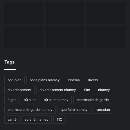
Tags
bon plan
bons plans niamey
cinéma
divers
divertissement
divertissement niamey
film
niamey
niger
où aller
où aller niamey
pharmacie de garde
pharmacie de garde niamey
que faire niamey
ramadan
santé
sortir à niamey
TIC