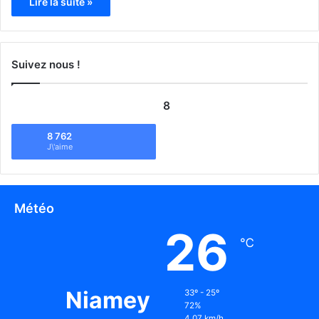
Lire la suite »
Suivez nous !
8
8 762
J\'aime
Météo
26
℃
Niamey
33º - 25º
72%
4.07 km/h