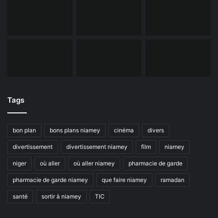
Tags
bon plan
bons plans niamey
cinéma
divers
divertissement
divertissement niamey
film
niamey
niger
où aller
où aller niamey
pharmacie de garde
pharmacie de garde niamey
que faire niamey
ramadan
santé
sortir à niamey
TIC