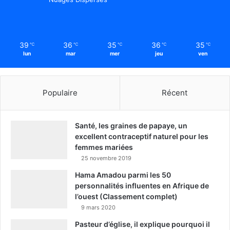
39
36
35
36
35
℃
℃
℃
℃
℃
lun
mar
mer
jeu
ven
Populaire
Récent
Santé, les graines de papaye, un
excellent contraceptif naturel pour les
femmes mariées
25 novembre 2019
Hama Amadou parmi les 50
personnalités influentes en Afrique de
l’ouest (Classement complet)
9 mars 2020
Pasteur d’église, il explique pourquoi il