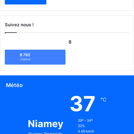
Suivez nous !
8
8 762
J\'aime
Météo
37
℃
Niamey
39º - 34º
32%
4.69 km/h
Nuages Dispersés