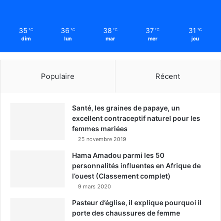
35
36
38
37
31
℃
℃
℃
℃
℃
dim
lun
mar
mer
jeu
Populaire
Récent
Santé, les graines de papaye, un
excellent contraceptif naturel pour les
femmes mariées
25 novembre 2019
Hama Amadou parmi les 50
personnalités influentes en Afrique de
l’ouest (Classement complet)
9 mars 2020
Pasteur d’église, il explique pourquoi il
porte des chaussures de femme