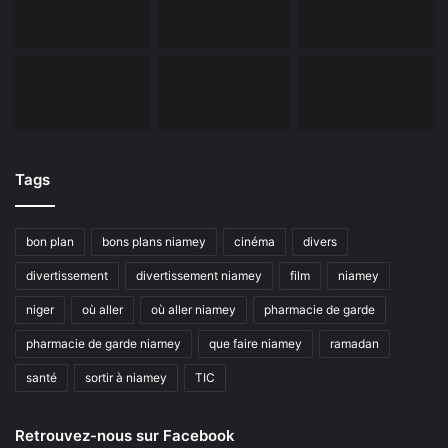
Tags
bon plan
bons plans niamey
cinéma
divers
divertissement
divertissement niamey
film
niamey
niger
où aller
où aller niamey
pharmacie de garde
pharmacie de garde niamey
que faire niamey
ramadan
santé
sortir à niamey
TIC
Retrouvez-nous sur Facebook