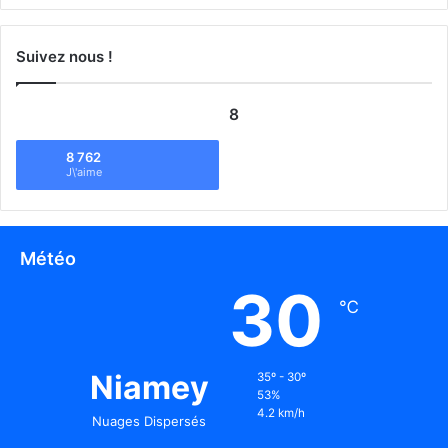
Suivez nous !
8
8 762
J\'aime
Météo
30
℃
Niamey
35º - 30º
53%
4.2 km/h
Nuages Dispersés