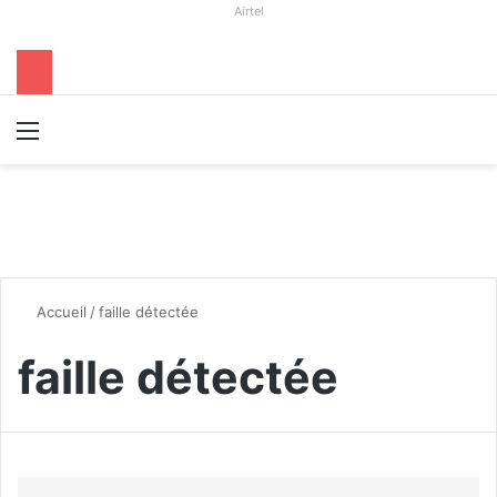
Airtel
Menu
R
Accueil
/
faille détectée
faille détectée