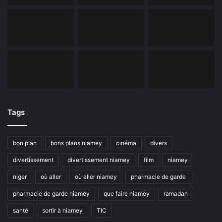
Tags
bon plan
bons plans niamey
cinéma
divers
divertissement
divertissement niamey
film
niamey
niger
où aller
où aller niamey
pharmacie de garde
pharmacie de garde niamey
que faire niamey
ramadan
santé
sortir à niamey
TIC