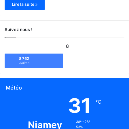
Lire la suite »
Suivez nous !
8
8 762
J\'aime
Météo
31
℃
Niamey
38º - 28º
53%