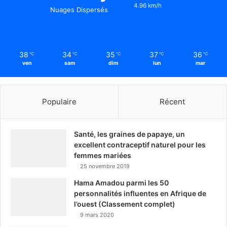
4.96 km/h
Nuages Dispersés
38
34
35
37
36
℃
℃
℃
℃
℃
ven
sam
dim
lun
mar
Populaire
Récent
Santé, les graines de papaye, un
excellent contraceptif naturel pour les
femmes mariées
25 novembre 2019
Hama Amadou parmi les 50
personnalités influentes en Afrique de
l’ouest (Classement complet)
9 mars 2020