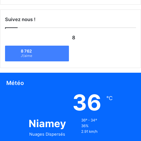
Suivez nous !
8
8 762
J\'aime
Météo
36
℃
Niamey
36º - 34º
36%
2.91 km/h
Nuages Dispersés