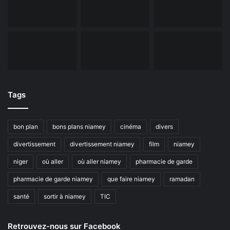
Tags
bon plan
bons plans niamey
cinéma
divers
divertissement
divertissement niamey
film
niamey
niger
où aller
où aller niamey
pharmacie de garde
pharmacie de garde niamey
que faire niamey
ramadan
santé
sortir à niamey
TIC
Retrouvez-nous sur Facebook