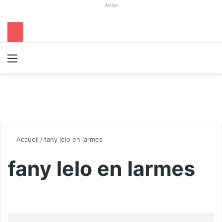
Airtel
Menu
R
Accueil
/
fany lelo en larmes
fany lelo en larmes