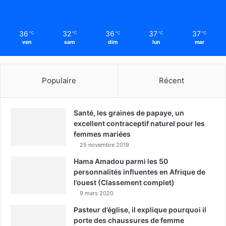
36
32
36
37
37
℃
℃
℃
℃
℃
ven
sam
dim
lun
mar
Populaire
Récent
Santé, les graines de papaye, un
excellent contraceptif naturel pour les
femmes mariées
25 novembre 2019
Hama Amadou parmi les 50
personnalités influentes en Afrique de
l’ouest (Classement complet)
9 mars 2020
Pasteur d’église, il explique pourquoi il
porte des chaussures de femme