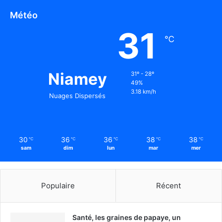
Météo
31
℃
Niamey
31º - 28º
49%
3.18 km/h
Nuages Dispersés
30
36
36
38
38
℃
℃
℃
℃
℃
sam
dim
lun
mar
mer
Populaire
Récent
Santé, les graines de papaye, un