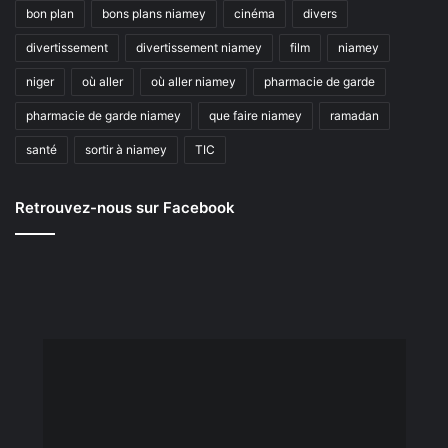
bon plan
bons plans niamey
cinéma
divers
divertissement
divertissement niamey
film
niamey
niger
où aller
où aller niamey
pharmacie de garde
pharmacie de garde niamey
que faire niamey
ramadan
santé
sortir à niamey
TIC
Retrouvez-nous sur Facebook