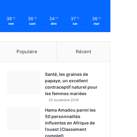
38
36
34
37
36
℃
℃
℃
℃
℃
ven
sam
dim
lun
mar
Populaire
Récent
Santé, les graines de
papaye, un excellent
contraceptif naturel pour
les femmes mariées
25 novembre 2019
Hama Amadou parmi les
50 personnalités
influentes en Afrique de
l’ouest (Classement
complet)