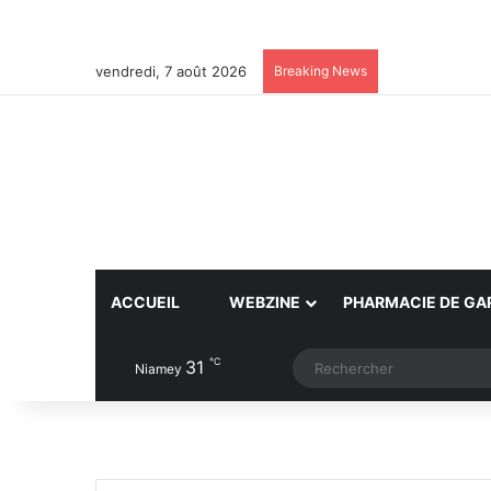
vendredi, 7 août 2026
Breaking News
ACCUEIL
WEBZINE
PHARMACIE DE GA
℃
31
Article Aléatoire
Switch skin
Niamey