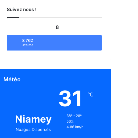
Suivez nous !
8
8 762
J\'aime
Météo
31
℃
Niamey
38º - 28º
56%
4.86 km/h
Nuages Dispersés