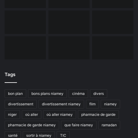
Tags
bon plan
bons plans niamey
cinéma
divers
divertissement
divertissement niamey
film
niamey
niger
où aller
où aller niamey
pharmacie de garde
pharmacie de garde niamey
que faire niamey
ramadan
santé
sortir à niamey
TIC