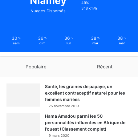
Niamey
49%
3.18 km/h
Nuages Dispersés
30
36
36
38
38
℃
℃
℃
℃
℃
sam
dim
lun
mar
mer
Populaire
Récent
Santé, les graines de papaye, un
excellent contraceptif naturel pour les
femmes mariées
25 novembre 2019
Hama Amadou parmi les 50
personnalités influentes en Afrique de
l’ouest (Classement complet)
9 mars 2020