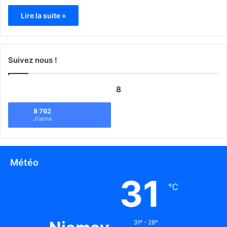
Lire la suite »
Suivez nous !
8
8 762
J\'aime
Météo
31
℃
31º - 28º