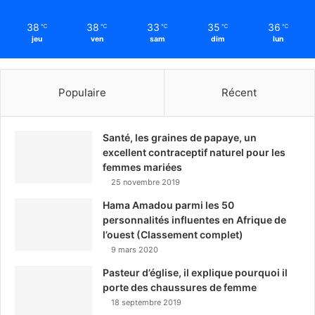
38
38
33
35
36
℃
℃
℃
℃
℃
jeu
ven
sam
dim
lun
Populaire
Récent
Santé, les graines de papaye, un
excellent contraceptif naturel pour les
femmes mariées
25 novembre 2019
Hama Amadou parmi les 50
personnalités influentes en Afrique de
l’ouest (Classement complet)
9 mars 2020
Pasteur d’église, il explique pourquoi il
porte des chaussures de femme
18 septembre 2019