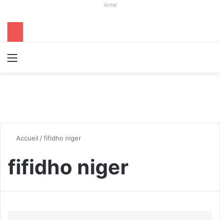
Airtel
Menu
R
Accueil
/
fifidho niger
fifidho niger