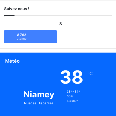
Suivez nous !
8
8 762
J\'aime
Météo
38
℃
Niamey
38º - 34º
30%
1.3 km/h
Nuages Dispersés