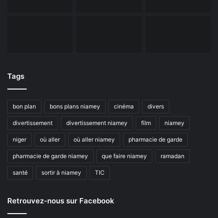
Tags
bon plan
bons plans niamey
cinéma
divers
divertissement
divertissement niamey
film
niamey
niger
où aller
où aller niamey
pharmacie de garde
pharmacie de garde niamey
que faire niamey
ramadan
santé
sortir à niamey
TIC
Retrouvez-nous sur Facebook