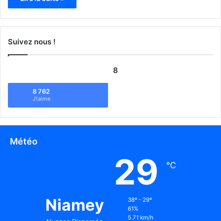
Suivez nous !
8
8 762
J\'aime
Météo
29
℃
Niamey
38º - 29º
61%
5.71 km/h