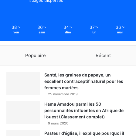
Nuages Dispersés
38
36
34
37
36
℃
℃
℃
℃
℃
ven
sam
dim
lun
mar
Populaire
Récent
Santé, les graines de papaye, un
excellent contraceptif naturel pour les
femmes mariées
25 novembre 2019
Hama Amadou parmi les 50
personnalités influentes en Afrique de
l’ouest (Classement complet)
9 mars 2020
Pasteur d’église, il explique pourquoi il