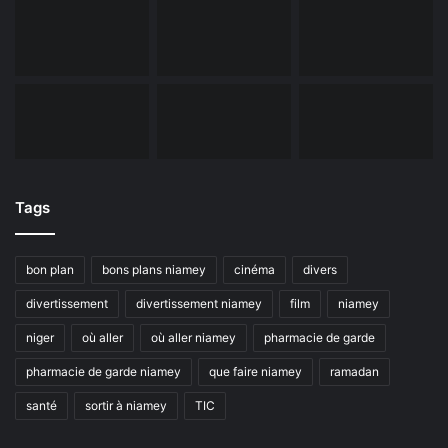
Tags
bon plan
bons plans niamey
cinéma
divers
divertissement
divertissement niamey
film
niamey
niger
où aller
où aller niamey
pharmacie de garde
pharmacie de garde niamey
que faire niamey
ramadan
santé
sortir à niamey
TIC