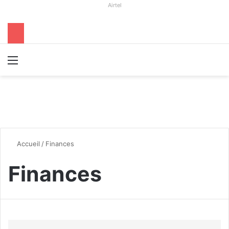
Airtel
Menu
R
Accueil
/
Finances
Finances