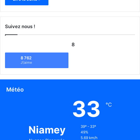
Suivez nous !
8
8 762
J\'aime
Météo
33
℃
Niamey
39º - 33º
49%
5.69 km/h