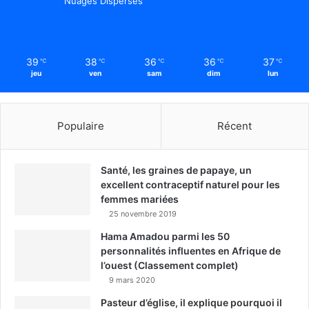
Nuages Dispersés
39
38
36
36
37
℃
℃
℃
℃
℃
jeu
ven
sam
dim
lun
Populaire
Récent
Santé, les graines de papaye, un
excellent contraceptif naturel pour les
femmes mariées
25 novembre 2019
Hama Amadou parmi les 50
personnalités influentes en Afrique de
l’ouest (Classement complet)
9 mars 2020
Pasteur d’église, il explique pourquoi il