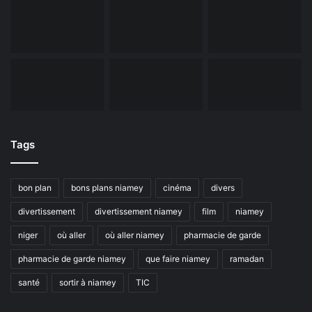
Tags
bon plan
bons plans niamey
cinéma
divers
divertissement
divertissement niamey
film
niamey
niger
où aller
où aller niamey
pharmacie de garde
pharmacie de garde niamey
que faire niamey
ramadan
santé
sortir à niamey
TIC