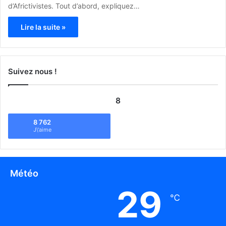
d’Africtivistes. Tout d’abord, expliquez…
Lire la suite »
Suivez nous !
8
8 762
J\'aime
Météo
29
℃