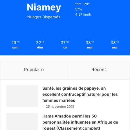
Niamey
29º - 28º
57%
4.57 km/h
Nuages Dispersés
29
32
37
38
38
℃
℃
℃
℃
℃
sam
dim
lun
mar
mer
Populaire
Récent
Santé, les graines de papaye, un
excellent contraceptif naturel pour les
femmes mariées
25 novembre 2019
Hama Amadou parmi les 50
personnalités influentes en Afrique de
l’ouest (Classement complet)