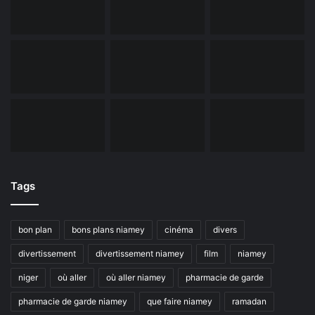
Tags
bon plan
bons plans niamey
cinéma
divers
divertissement
divertissement niamey
film
niamey
niger
où aller
où aller niamey
pharmacie de garde
pharmacie de garde niamey
que faire niamey
ramadan