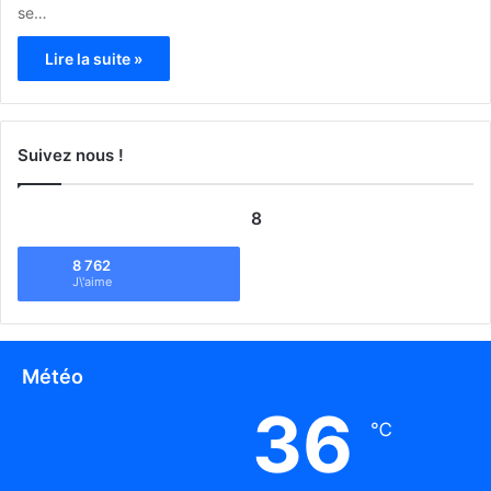
se…
Lire la suite »
Suivez nous !
8
8 762
J\'aime
Météo
36
℃