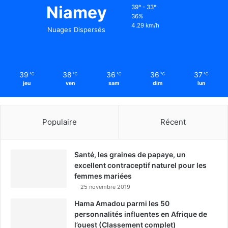
Niamey
39º - 33º
36%
4.29 km/h
Nuages Dispersés
39
38
36
36
37
℃
℃
℃
℃
℃
jeu
ven
sam
dim
lun
Populaire
Récent
Santé, les graines de papaye, un
excellent contraceptif naturel pour les
femmes mariées
25 novembre 2019
Hama Amadou parmi les 50
personnalités influentes en Afrique de
l’ouest (Classement complet)