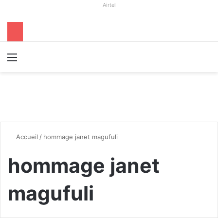
Airtel
Menu
R
Accueil
/
hommage janet magufuli
hommage janet
magufuli