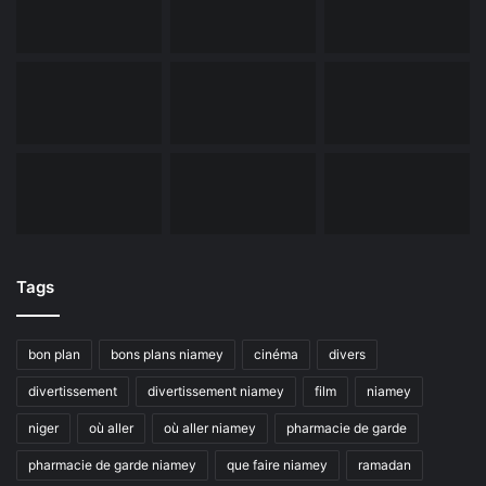
Tags
bon plan
bons plans niamey
cinéma
divers
divertissement
divertissement niamey
film
niamey
niger
où aller
où aller niamey
pharmacie de garde
pharmacie de garde niamey
que faire niamey
ramadan