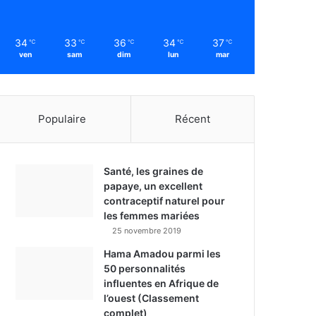
34
33
36
34
37
℃
℃
℃
℃
℃
ven
sam
dim
lun
mar
Populaire
Récent
Santé, les graines de
papaye, un excellent
contraceptif naturel pour
les femmes mariées
25 novembre 2019
Hama Amadou parmi les
50 personnalités
influentes en Afrique de
l’ouest (Classement
complet)