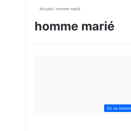
Accueil
/
homme marié
homme marié
En ce mome