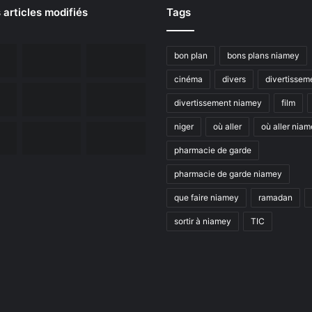
 articles modifiés
Tags
bon plan
bons plans niamey
cinéma
divers
divertissem
divertissement niamey
film
niger
où aller
où aller nia
pharmacie de garde
pharmacie de garde niamey
que faire niamey
ramadan
sortir à niamey
TIC