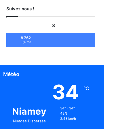
Suivez nous !
8
8 762
J\'aime
Météo
34
℃
Niamey
34º - 34º
42%
2.43 km/h
Nuages Dispersés