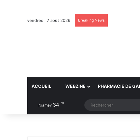
vendredi, 7 août 2026
Breaking News
ACCUEIL
WEBZINE
PHARMACIE DE GA
℃
34
Article Aléatoire
Switch skin
Niamey