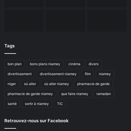
Tags
bon plan
bons plans niamey
cinéma
divers
divertissement
divertissement niamey
film
niamey
niger
où aller
où aller niamey
pharmacie de garde
pharmacie de garde niamey
que faire niamey
ramadan
santé
sortir à niamey
TIC
Retrouvez-nous sur Facebook