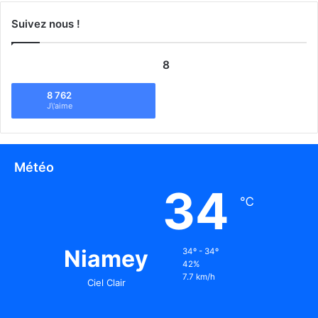
Suivez nous !
8
8 762
J\'aime
Météo
34
℃
Niamey
34º - 34º
42%
7.7 km/h
Ciel Clair