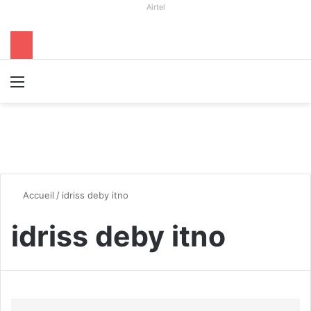
Airtel
Menu
R
Accueil
/
idriss deby itno
idriss deby itno