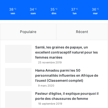
38
34
35
37
36
℃
℃
℃
℃
℃
ven
sam
dim
lun
mar
Populaire
Récent
Santé, les graines de papaye, un
excellent contraceptif naturel pour les
femmes mariées
25 novembre 2019
Hama Amadou parmi les 50
personnalités influentes en Afrique de
l’ouest (Classement complet)
9 mars 2020
Pasteur d’église, il explique pourquoi il
porte des chaussures de femme
18 septembre 2019