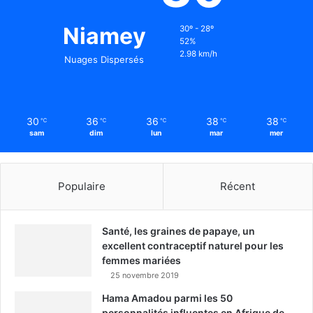
Niamey
30º - 28º
52%
2.98 km/h
Nuages Dispersés
30
36
36
38
38
℃
℃
℃
℃
℃
sam
dim
lun
mar
mer
Populaire
Récent
Santé, les graines de papaye, un
excellent contraceptif naturel pour les
femmes mariées
25 novembre 2019
Hama Amadou parmi les 50
personnalités influentes en Afrique de