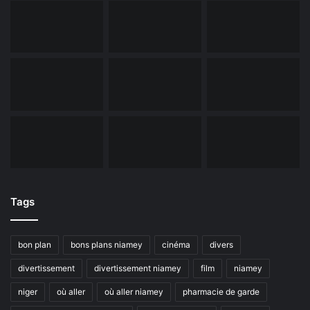
Tags
bon plan
bons plans niamey
cinéma
divers
divertissement
divertissement niamey
film
niamey
niger
où aller
où aller niamey
pharmacie de garde