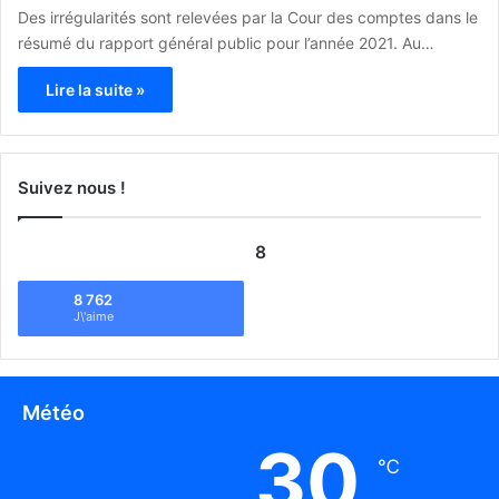
Des irrégularités sont relevées par la Cour des comptes dans le
résumé du rapport général public pour l’année 2021. Au…
Lire la suite »
Suivez nous !
8
8 762
J\'aime
Météo
30
℃