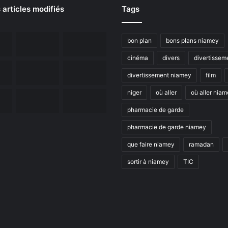
 articles modifiés
Tags
bon plan
bons plans niamey
cinéma
divers
divertissem
divertissement niamey
film
niger
où aller
où aller nia
pharmacie de garde
pharmacie de garde niamey
que faire niamey
ramadan
sortir à niamey
TIC