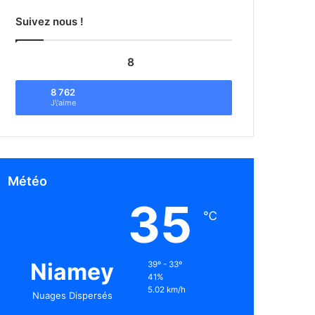
Suivez nous !
8
8 762
J\'aime
Météo
35
℃
Niamey
39º - 33º
41%
5.02 km/h
Nuages Dispersés