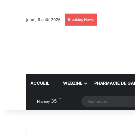
jeudi, 6 août 2026
Breaking News
ACCUEIL
WEBZINE
PHARMACIE DE GA
℃
35
Article Aléatoire
Switch skin
Niamey