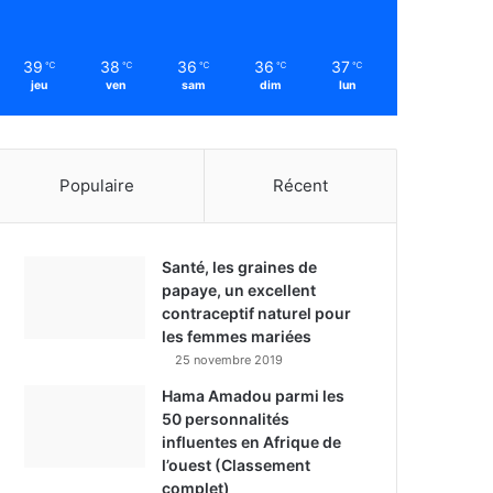
39
38
36
36
37
℃
℃
℃
℃
℃
jeu
ven
sam
dim
lun
Populaire
Récent
Santé, les graines de
papaye, un excellent
contraceptif naturel pour
les femmes mariées
25 novembre 2019
Hama Amadou parmi les
50 personnalités
influentes en Afrique de
l’ouest (Classement
complet)