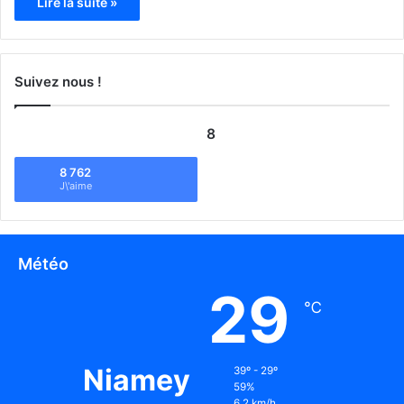
Lire la suite »
Suivez nous !
8
8 762
J\'aime
Météo
29
℃
Niamey
39º - 29º
59%
6.2 km/h