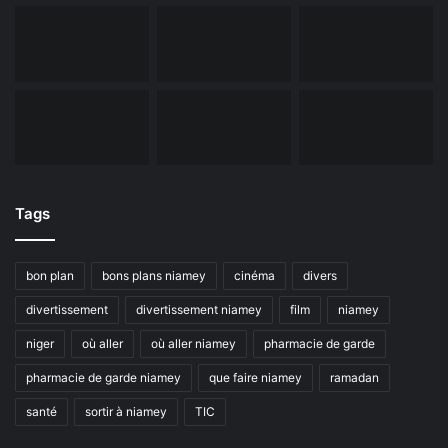
Tags
bon plan
bons plans niamey
cinéma
divers
divertissement
divertissement niamey
film
niamey
niger
où aller
où aller niamey
pharmacie de garde
pharmacie de garde niamey
que faire niamey
ramadan
santé
sortir à niamey
TIC