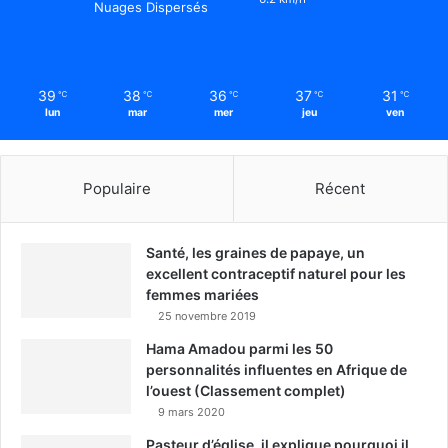
Nuages Dispersés
39
38
36
37
31
℃
℃
℃
℃
℃
lun
mar
mer
jeu
ven
Populaire
Récent
Santé, les graines de papaye, un
excellent contraceptif naturel pour les
femmes mariées
25 novembre 2019
Hama Amadou parmi les 50
personnalités influentes en Afrique de
l’ouest (Classement complet)
9 mars 2020
Pasteur d’église, il explique pourquoi il