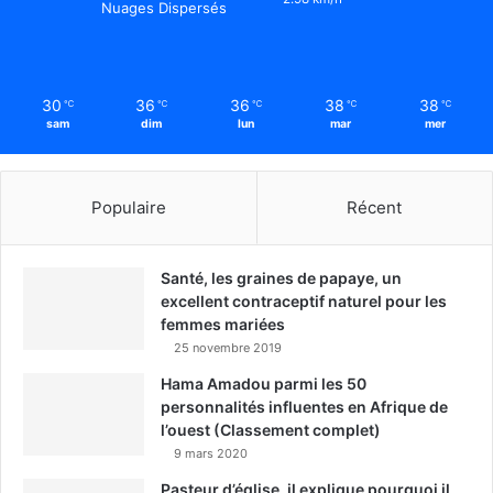
Nuages Dispersés
30
36
36
38
38
℃
℃
℃
℃
℃
sam
dim
lun
mar
mer
Populaire
Récent
Santé, les graines de papaye, un
excellent contraceptif naturel pour les
femmes mariées
25 novembre 2019
Hama Amadou parmi les 50
personnalités influentes en Afrique de
l’ouest (Classement complet)
9 mars 2020
Pasteur d’église, il explique pourquoi il