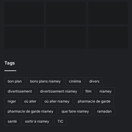
Tags
bon plan
bons plans niamey
cinéma
divers
divertissement
divertissement niamey
film
niamey
niger
où aller
où aller niamey
pharmacie de garde
pharmacie de garde niamey
que faire niamey
ramadan
santé
sortir à niamey
TIC