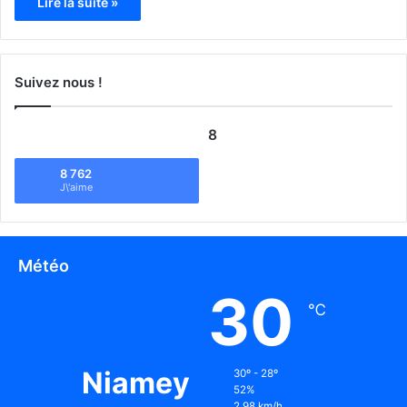
Lire la suite »
Suivez nous !
8
8 762
J\'aime
Météo
30
℃
Niamey
30º - 28º
52%
2.98 km/h